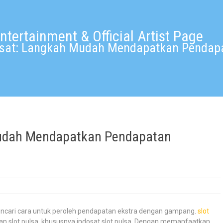
ntertainment & Official Artist Page
dosat: Langkah Mudah Mendapatkan Penda
Mudah Mendapatkan Pendapatan
encari cara untuk peroleh pendapatan ekstra dengan gampang.
slot
an slot pulsa, khususnya indosat slot pulsa. Dengan memanfaatkan