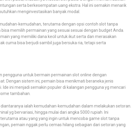
untungan serta berkesempatan uang ekstra. Hal ini semakin menarik
mbutuhkan menginvestasikan banyak modal.
udahan-kemudahan, terutama dengan opsi contoh slot tanpa
a bisa memilih permainan yang sesuai sesuai dengan budget Anda.
main yang memiliki dana kecil untuk ikut serta dan merasakan
cuma bisa berjudi sambil juga bersuka ria, tetapi serta
 pengguna untuk bermain permainan slot online dengan
t. Dengan sistem ini, pemain bisa menikmati beraneka jenis
. Ide ini menjadi semakin populer di kalangan pengguna yg mencari
ncome tambahan.
 diantaranya ialah kemudahan-kemudahan dalam melakukan setoran.
al yg bervariasi, hingga mulai dari angka 5000 rupiah. Ini
, terutama atau yang yang ingin untuk mencoba game slot tanpa
tongan, pemain nggak perlu cemas hilang sebagian dari setoran yang