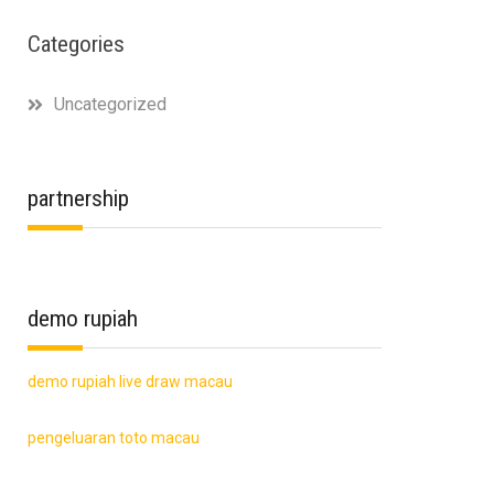
Categories
Uncategorized
partnership
demo rupiah
demo rupiah
live draw macau
pengeluaran toto macau