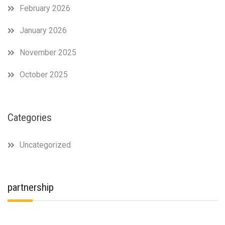
February 2026
January 2026
November 2025
October 2025
Categories
Uncategorized
partnership