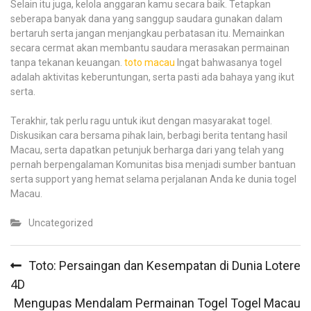
Selain itu juga, kelola anggaran kamu secara baik. Tetapkan
seberapa banyak dana yang sanggup saudara gunakan dalam
bertaruh serta jangan menjangkau perbatasan itu. Memainkan
secara cermat akan membantu saudara merasakan permainan
tanpa tekanan keuangan.
toto macau
Ingat bahwasanya togel
adalah aktivitas keberuntungan, serta pasti ada bahaya yang ikut
serta.
Terakhir, tak perlu ragu untuk ikut dengan masyarakat togel.
Diskusikan cara bersama pihak lain, berbagi berita tentang hasil
Macau, serta dapatkan petunjuk berharga dari yang telah yang
pernah berpengalaman Komunitas bisa menjadi sumber bantuan
serta support yang hemat selama perjalanan Anda ke dunia togel
Macau.
Uncategorized
Post
Toto: Persaingan dan Kesempatan di Dunia Lotere
navigation
4D
Mengupas Mendalam Permainan Togel Togel Macau