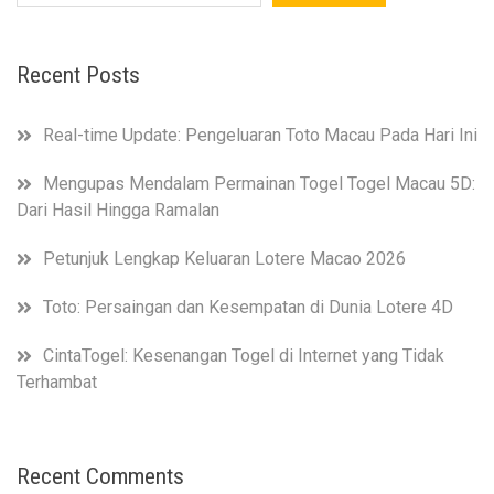
Recent Posts
Real-time Update: Pengeluaran Toto Macau Pada Hari Ini
Mengupas Mendalam Permainan Togel Togel Macau 5D:
Dari Hasil Hingga Ramalan
Petunjuk Lengkap Keluaran Lotere Macao 2026
Toto: Persaingan dan Kesempatan di Dunia Lotere 4D
CintaTogel: Kesenangan Togel di Internet yang Tidak
Terhambat
Recent Comments