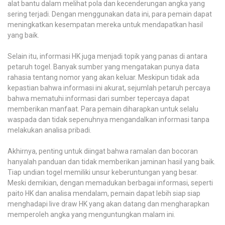
alat bantu dalam melihat pola dan kecenderungan angka yang
sering terjadi. Dengan menggunakan data ini, para pemain dapat
meningkatkan kesempatan mereka untuk mendapatkan hasil
yang baik.
Selain itu, informasi HK juga menjadi topik yang panas di antara
petaruh togel. Banyak sumber yang mengatakan punya data
rahasia tentang nomor yang akan keluar. Meskipun tidak ada
kepastian bahwa informasi ini akurat, sejumlah petaruh percaya
bahwa mematuhi informasi dari sumber tepercaya dapat
memberikan manfaat. Para pemain diharapkan untuk selalu
waspada dan tidak sepenuhnya mengandalkan informasi tanpa
melakukan analisa pribadi.
Akhirnya, penting untuk diingat bahwa ramalan dan bocoran
hanyalah panduan dan tidak memberikan jaminan hasil yang baik.
Tiap undian togel memiliki unsur keberuntungan yang besar.
Meski demikian, dengan memadukan berbagai informasi, seperti
paito HK dan analisa mendalam, pemain dapat lebih siap siap
menghadapi live draw HK yang akan datang dan mengharapkan
memperoleh angka yang menguntungkan malam ini.