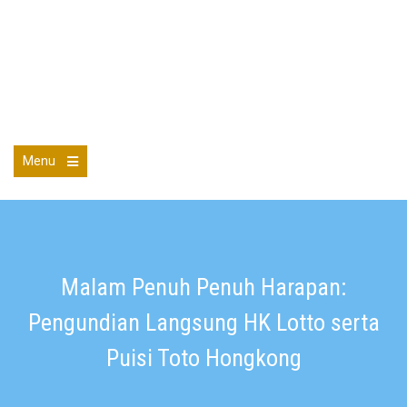
Skip
to
Captain Corey Mac | Music,
content
Entertainment & Official Artist
Page
Menu
Open
the
main
menu
Malam Penuh Penuh Harapan:
Pengundian Langsung HK Lotto serta
Puisi Toto Hongkong