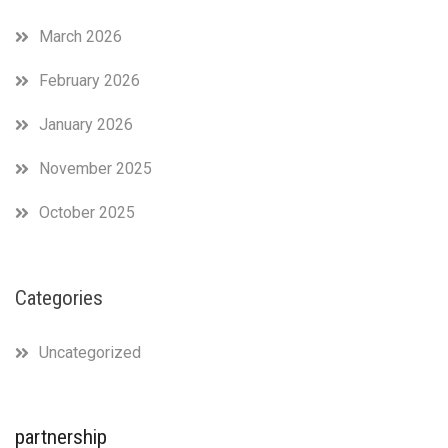
March 2026
February 2026
January 2026
November 2025
October 2025
Categories
Uncategorized
partnership